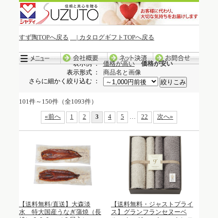
すず陶TOPへ戻る
| カタログギフトTOPへ戻る
冬季休暇中の発送について
表示例 ：
価格が高い
価格が安い
表示形式 ：
商品名と画像
さらに細かく絞り込む ：
101件～150件（全1093件）
«前へ
1
2
3
4
5
…
22
次へ»
【送料無料/直送】大森淡
【送料無料・ジャストプライ
水 特大国産うなぎ蒲焼（長
ス】グランフランセヌーベ