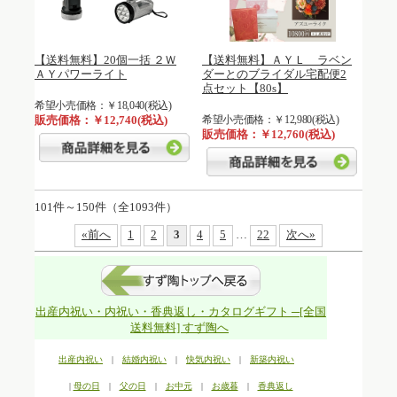
【送料無料】20個一括 ２Ｗ
【送料無料】ＡＹＬ ラベン
ＡＹパワーライト
ダーとのブライダル宅配便2
点セット【80s】
希望小売価格：￥18,040(税込)
販売価格：￥12,740(税込)
希望小売価格：￥12,980(税込)
販売価格：￥12,760(税込)
101件～150件（全1093件）
«前へ
1
2
3
4
5
…
22
次へ»
出産内祝い・内祝い・香典返し・カタログギフト ─[全国
送料無料] すず陶へ
出産内祝い
|
結婚内祝い
|
快気内祝い
|
新築内祝い
|
母の日
|
父の日
|
お中元
|
お歳暮
|
香典返し