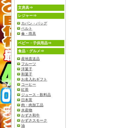
文房具⇒
レジャー⇒
カバン・バッグ
ベルト
傘・雨具
ベビー・子供用品⇒
食品・グルメ⇒
産地直送品
フルーツ
洋菓子
和菓子
お名入れギフト
コーヒー
紅茶
ジュース・飲料品
日本茶
肉・肉加工品
水産物
かずさ和牛
かずさスモーク
油