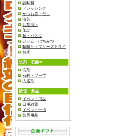
調味料
ドレッシング
かつお節・だし
海苔
お茶漬け
缶詰
麺・パスタ
ジャム・はちみつ
味噌汁・フリーズドライ
お米
洗剤・石鹸⇒
洗剤
石鹸・ソープ
入浴剤
販促・景品
イベント用品
日用雑貨
イベント一括
防災用品