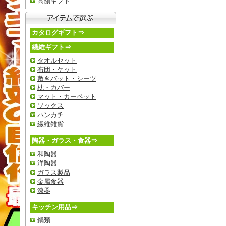
高額ギフト
カタログギフト⇒
繊維ギフト⇒
タオルセット
布団・ケット
敷きバット・シーツ
枕・カバー
マット・カーペット
ソックス
ハンカチ
繊維雑貨
陶器・ガラス・食器⇒
和陶器
洋陶器
ガラス製品
金属食器
漆器
キッチン用品⇒
鍋類