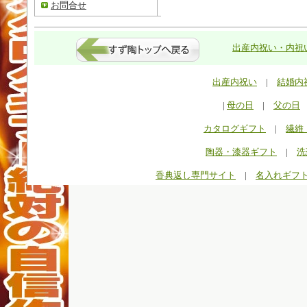
お問合せ
出産内祝い・内祝い
出産内祝い
|
結婚内
|
母の日
|
父の日
カタログギフト
|
繊維
陶器・漆器ギフト
|
洗
香典返し専門サイト
|
名入れギフ