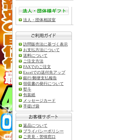
法人・団体相談室
訪問販売法に基づく表示
お支払方法について
送料について
ご注文方法
FAXでのご注文
Excelでの送付先アップ
銀行/郵便支払報告
領収書の発行について
熨斗
包装紙
メッセージカード
手提げ袋
返品について
ブライバシーポリシー
ご意見・苦情窓口