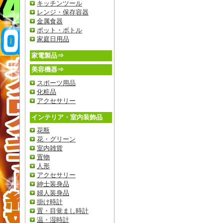
キッチンツール
レンジ・保存容器
金属食器
ポット・ボトル
家庭日用品
家電製品⇒
美容機器⇒
スポーツ用品
化粧品
アクセサリー
インテリア・室内装飾品
花瓶
花・グリーン
室内雑貨
置物
人形
アクセサリー
紳士装身品
婦人装身品
掛け時計
置・目覚まし時計
温・湿時計