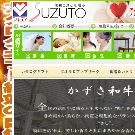
HOME─すず陶トップ
会社概要
お取引の前に
ネ
ページ
カタログギフト
タオル＆ファブリック
食器＆カトラ