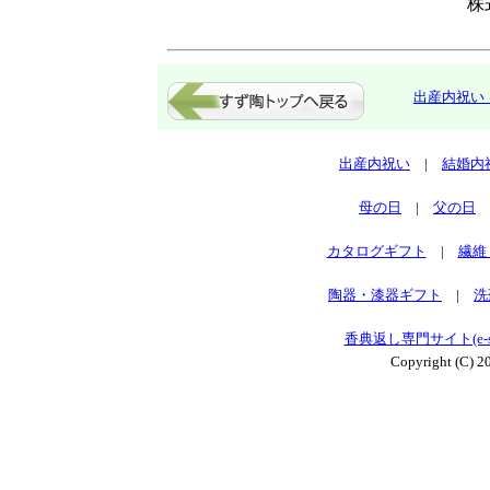
株
出産内祝い
出産内祝い
|
結婚内
母の日
|
父の日
カタログギフト
|
繊維
陶器・漆器ギフト
|
洗
香典返し専門サイト(e-sog
Copyright (C) 20