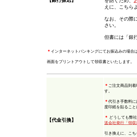
【銀行振込】
を防ぐため、
えに、こちら
なお、その際
さい。
但書には「銀
＊
インターネットバンキングにてお振込みの場合
画面をプリントアウトして領収書といたします。
＊
ご注文商品到着
す。
＊
代引き手数料に
度印紙を貼ること
＊
どうしても弊社
【代金引換】
送会社発行「領収
引き換えに、こち