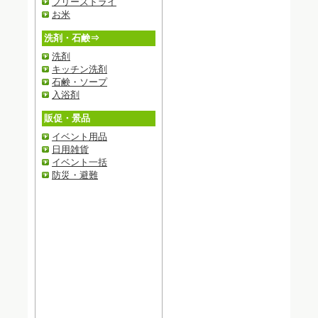
フリーズドライ
お米
洗剤・石鹸⇒
洗剤
キッチン洗剤
石鹸・ソープ
入浴剤
販促・景品
イベント用品
日用雑貨
イベント一括
防災・避難