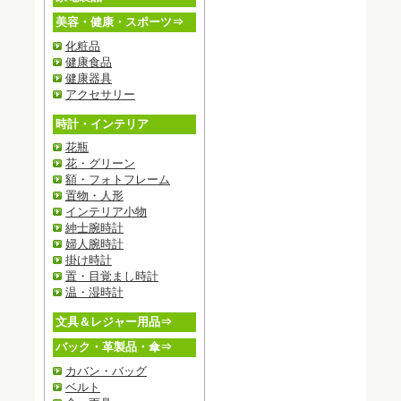
美容・健康・スポーツ⇒
化粧品
健康食品
健康器具
アクセサリー
時計・インテリア
花瓶
花・グリーン
額・フォトフレーム
置物・人形
インテリア小物
紳士腕時計
婦人腕時計
掛け時計
置・目覚まし時計
温・湿時計
文具＆レジャー用品⇒
バック・革製品・傘⇒
カバン・バッグ
ベルト