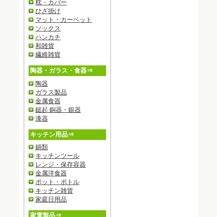
枕・カバー
ひざ掛け
マット・カーペット
ソックス
ハンカチ
和雑貨
繊維雑貨
陶器・ガラス・食器⇒
陶器
ガラス製品
金属食器
鎚起 銅器・銀器
漆器
キッチン用品⇒
鍋類
キッチンツール
レンジ・保存容器
金属洋食器
ポット・ボトル
キッチン雑貨
家庭日用品
家電製品⇒