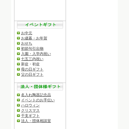
お中元
お歳暮・お年賀
おせち
初節句引出物
入園・入学内祝い
七五三内祝い
新盆・初盆
母の日ギフト
父の日ギフト
名入れ陶器記念品
イベントのお手伝い
ハロウィン
クリスマス
干支ギフト
法人・団体相談室