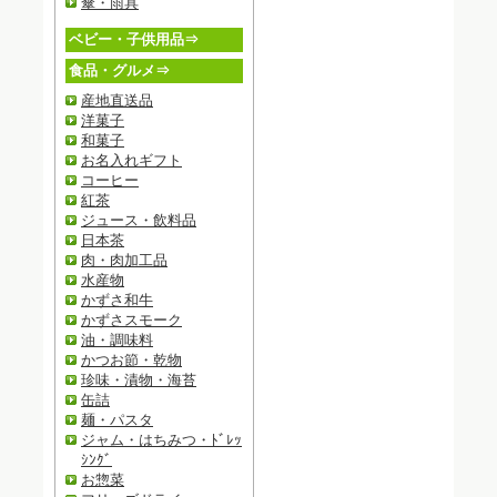
傘・雨具
ベビー・子供用品⇒
食品・グルメ⇒
産地直送品
洋菓子
和菓子
お名入れギフト
コーヒー
紅茶
ジュース・飲料品
日本茶
肉・肉加工品
水産物
かずさ和牛
かずさスモーク
油・調味料
かつお節・乾物
珍味・漬物・海苔
缶詰
麺・パスタ
ジャム・はちみつ・ﾄﾞﾚｯ
ｼﾝｸﾞ
お惣菜