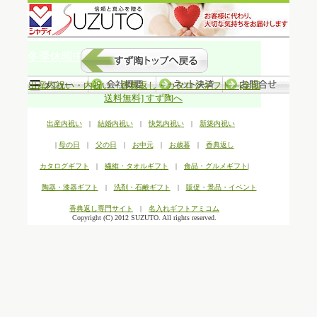
冬季休暇中の発送について
出産内祝い・内祝い・香典返し・カタログギフト ─[全国
送料無料] すず陶へ
出産内祝い
|
結婚内祝い
|
快気内祝い
|
新築内祝い
|
母の日
|
父の日
|
お中元
|
お歳暮
|
香典返し
カタログギフト
|
繊維・タオルギフト
|
食品・グルメギフト
|
陶器・漆器ギフト
|
洗剤・石鹸ギフト
|
販促・景品・イベント
香典返し専門サイト
|
名入れギフトアミコム
Copyright (C) 2012 SUZUTO. All rights reserved.