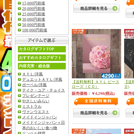
15,000円前後
20,000円前後
25,000円前後
30,000円前後
50,000円前後
100,000円前後
カタログギフトTOP
おすすめカタログギフト
内容充実・総合版
ＡＹＬ/洋風
デュエットＡＹＬ/洋風
【送料無料】ＡＹＬ ピース
【送
ボーベル/洋風
ローズ（ＣＯ）
Ｏ)
テイク・ユア・チョイス
販売価格：￥4,290(税込)
販売価
プレゼンテージ
やさしいみらい
ミストラル
ヴァンウエスト
メイドインジャパン
メイドインジャパン＋日
本のおいしい食べ物
リンベル雑貨