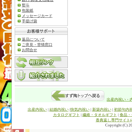
熨斗
包装紙
メッセージカード
手提げ袋
返品について
ご意見・苦情窓口
お問合せ
出産内祝い・内
出産内祝い
|
結婚内祝い
|
快気内祝い
|
新築内祝い
|
初節句内
カタログギフト
|
繊維・タオルギフト
|
食品・
香典返し専門サイト(e-so
Copyright (C) 20