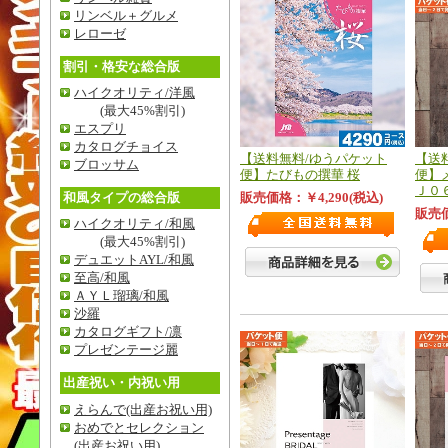
リンベル＋グルメ
レローゼ
割引・格安な総合版
ハイクオリティ/洋風
(最大45%割引)
エスプリ
カタログチョイス
【送料無料/ゆうパケット
【送
ブロッサム
便】たびもの撰華 桜
便】
Ｊ０
和風タイプの総合版
販売価格：￥4,290(税込)
販売価
ハイクオリティ/和風
(最大45%割引)
デュエットAYL/和風
至高/和風
ＡＹＬ瑠璃/和風
沙羅
カタログギフト/凛
プレゼンテージ麗
出産祝い・内祝い用
えらんで
(出産お祝い用)
おめでとセレクション
(出産お祝い用)