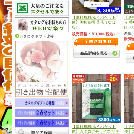
【送料無料/ゆうパケット
【送
便】美味百撰 菜花（なば
ィ 
な）
(25-8
販売価格：￥3,300(税込)
希望小
カタログギフト比較
販売価
【送料無料/ゆうパケット
【送
便】カタログチョイス サテ
便】