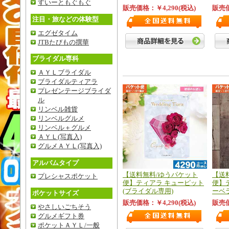
すいーともぐもぐ
販売価格：￥4,290(税込)
販売価
注目・旅などの体験型
エグゼタイム
JTBたびもの撰華
ブライダル専科
ＡＹＬブライダル
ブライダルティアラ
プレゼンテージブライダ
ル
リンベル雑貨
リンベルグルメ
リンベル＋グルメ
ＡＹＬ(写真入)
グルメＡＹＬ(写真入)
アルバムタイプ
【送料無料/ゆうパケット
【送
プレシャスポケット
便】ティアラ キューピット
便】
(ブライダル専用)
ーベ
ポケットサイズ
販売価格：￥4,290(税込)
販売価
やさしいごちそう
グルメギフト券
ポケットＡＹＬ/一般