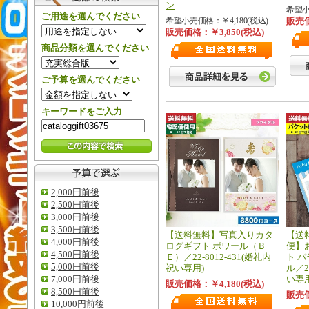
ン
希望小
ご用途を選んでください
希望小売価格：￥4,180(税込)
販売価
販売価格：￥3,850(税込)
商品分類を選んでください
ご予算を選んでください
キーワードをご入力
2,000円前後
2,500円前後
3,000円前後
3,500円前後
【送料無料】写真入りカタ
【送
4,000円前後
ログギフト ポワール（Ｂ
便】
4,500円前後
Ｅ）／22-8012-431(婚礼内
ト 
5,000円前後
祝い専用)
ル／2
7,000円前後
い専用
販売価格：￥4,180(税込)
8,500円前後
販売価
10,000円前後