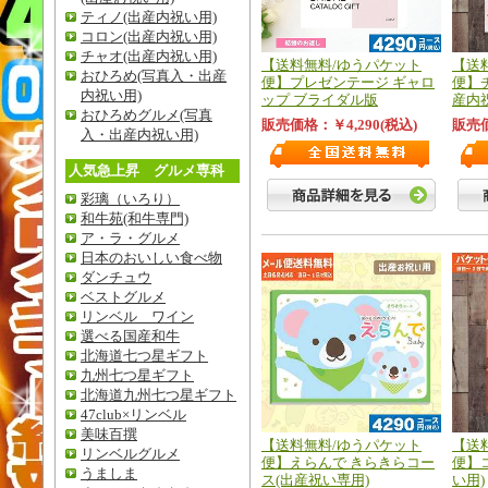
ティノ
(出産内祝い用)
コロン
(出産内祝い用)
チャオ
(出産内祝い用)
【送料無料/ゆうパケット
【送
おひろめ
(写真入・出産
便】プレゼンテージ ギャロ
便】
内祝い用)
ップ ブライダル版
産内
おひろめグルメ
(写真
販売価格：￥4,290(税込)
販売価
入・出産内祝い用)
人気急上昇 グルメ専科
彩璃（いろり）
和牛苑(和牛専門)
ア・ラ・グルメ
日本のおいしい食べ物
ダンチュウ
ベストグルメ
リンベル ワイン
選べる国産和牛
北海道七つ星ギフト
九州七つ星ギフト
北海道九州七つ星ギフト
47club×リンベル
美味百撰
【送料無料/ゆうパケット
【送
リンベルグルメ
便】えらんで きらきらコー
便】
うましま
ス(出産祝い専用)
い用)