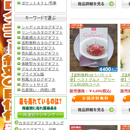
ポケットＡＹＬ/弔事
シャディカタログギフト
リンベルカタログギフト
高級感カタログギフト
送料無料カタログギフト
割引カタログギフト
売れ筋カタログギフト
アルバムカタログギフト
体験型カタログギフト
グルメカタログギフト
ブライダル版
【送料無料/ゆうパケット
【送
和風カタログギフト
便】ベストグルメ アリー
便】
グルBG006コース
ン 
ポケットサイズ
出産祝い・内祝い用
販売価格：￥4,400(税込)
販売価
カタログギフトランキング
カタログギフト 比較