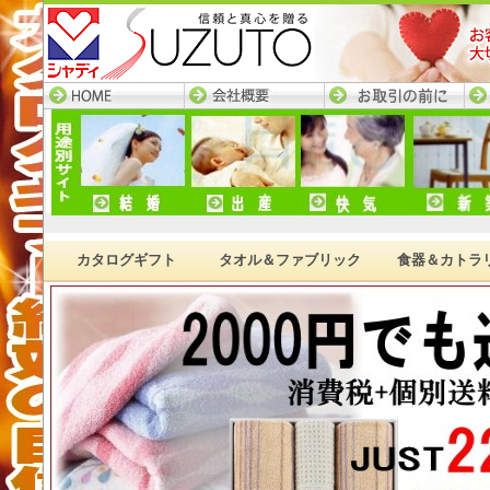
HOME─すず陶トップ
会社概要
お取引の前に
ネ
ページ
カタログギフト
タオル＆ファブリック
食器＆カトラ