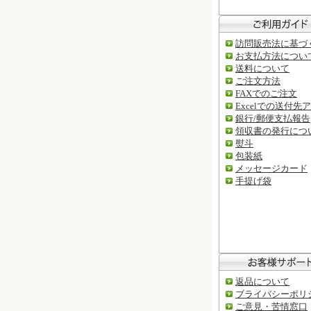
訪問販売法に基づ
お支払方法につい
送料について
ご注文方法
FAXでのご注文
Excelでの送付先
銀行/郵便支払報告
領収書の発行につ
熨斗
包装紙
メッセージカード
手提げ袋
返品について
ブライバシーポリ
ご意見・苦情窓口