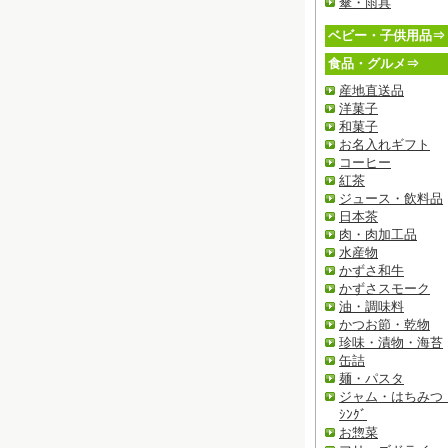
傘・雨具
ベビー・子供用品⇒
食品・グルメ⇒
産地直送品
洋菓子
和菓子
お名入れギフト
コーヒー
紅茶
ジュース・飲料品
日本茶
肉・肉加工品
水産物
かずさ和牛
かずさスモーク
油・調味料
かつお節・乾物
珍味・漬物・海苔
缶詰
麺・パスタ
ジャム・はちみつ・
ｼﾝｸﾞ
お惣菜