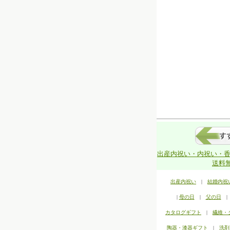
出産内祝い・内祝い・香
送料無
出産内祝い
|
結婚内祝
|
母の日
|
父の日
カタログギフト
|
繊維・
陶器・漆器ギフト
|
洗剤