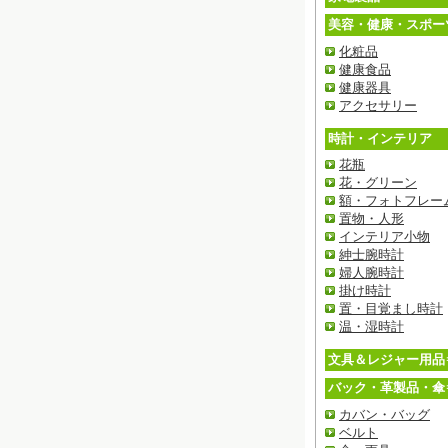
美容・健康・スポー
化粧品
健康食品
健康器具
アクセサリー
時計・インテリア
花瓶
花・グリーン
額・フォトフレー
置物・人形
インテリア小物
紳士腕時計
婦人腕時計
掛け時計
置・目覚まし時計
温・湿時計
文具＆レジャー用品
バック・革製品・傘
カバン・バッグ
ベルト