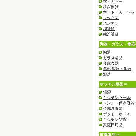
枕・カバー
ひざ掛け
マット・カーペッ
ソックス
ハンカチ
和雑貨
繊維雑貨
陶器・ガラス・食器
陶器
ガラス製品
金属食器
鎚起 銅器・銀器
漆器
キッチン用品⇒
鍋類
キッチンツール
レンジ・保存容器
金属洋食器
ポット・ボトル
キッチン雑貨
家庭日用品
家電製品⇒