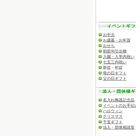
お中元
お歳暮・お年賀
おせち
初節句引出物
入園・入学内祝い
七五三内祝い
新盆・初盆
母の日ギフト
父の日ギフト
名入れ陶器記念品
イベントのお手伝
ハロウィン
クリスマス
干支ギフト
法人・団体相談室