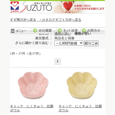
すず陶TOPへ戻る
| カタログギフトTOPへ戻る
冬季休暇中の発送について
表示例 ：
価格が高い
価格が安い
表示形式 ：
商品名と画像
さらに細かく絞り込む ：
1件～37件（全37件）
1
キャッテ にくきゅう 抗菌
キャッテ にくきゅう 抗菌
ボウル
ボウル