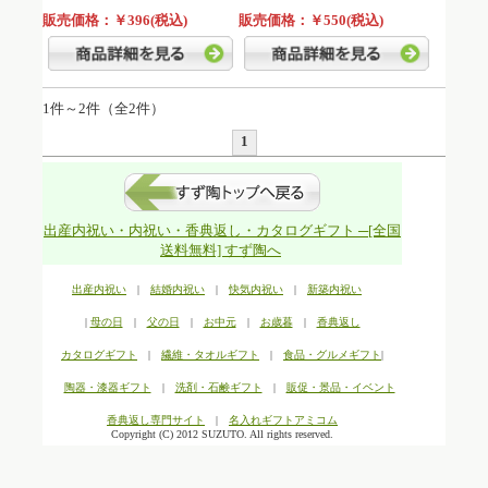
販売価格：￥396(税込)
販売価格：￥550(税込)
1件～2件（全2件）
1
出産内祝い・内祝い・香典返し・カタログギフト ─[全国
送料無料] すず陶へ
出産内祝い
|
結婚内祝い
|
快気内祝い
|
新築内祝い
|
母の日
|
父の日
|
お中元
|
お歳暮
|
香典返し
カタログギフト
|
繊維・タオルギフト
|
食品・グルメギフト
|
陶器・漆器ギフト
|
洗剤・石鹸ギフト
|
販促・景品・イベント
香典返し専門サイト
|
名入れギフトアミコム
Copyright (C) 2012 SUZUTO. All rights reserved.