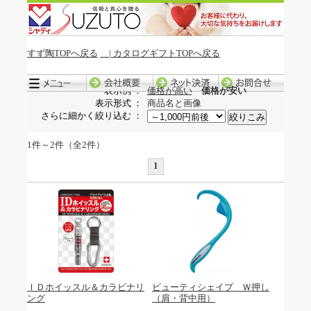
すず陶TOPへ戻る
| カタログギフトTOPへ戻る
冬季休暇中の発送について
表示例 ：
価格が高い
価格が安い
表示形式 ：
商品名と画像
さらに細かく絞り込む ：
1件～2件（全2件）
1
ＩＤホイッスル＆カラビナリ
ビューティシェイプ Ｗ押し
ング
（肩・背中用）