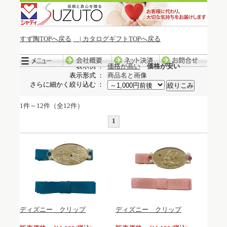
すず陶TOPへ戻る
| カタログギフトTOPへ戻る
冬季休暇中の発送について
表示例 ：
価格が高い
価格が安い
表示形式 ：
商品名と画像
さらに細かく絞り込む ：
1件～12件（全12件）
1
ディズニー クリップ
ディズニー クリップ