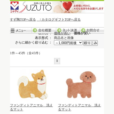
すず陶TOPへ戻る
| カタログギフトTOPへ戻る
冬季休暇中の発送について
表示例 ：
価格が高い
価格が安い
表示形式 ：
商品名と画像
さらに細かく絞り込む ：
1件～45件（全45件）
1
ファンディトアニマル 洗え
ファンディトアニマル 洗え
るマット
るマット