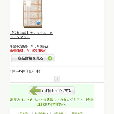
【送料無料】ナチュラル キ
ッチンマット
希望小売価格：￥5,500(税込)
販売価格：￥4,950(税込)
1件～45件（全45件）
1
出産内祝い・内祝い・香典返し・カタログギフト ─[全国
送料無料] すず陶へ
出産内祝い
|
結婚内祝い
|
快気内祝い
|
新築内祝い