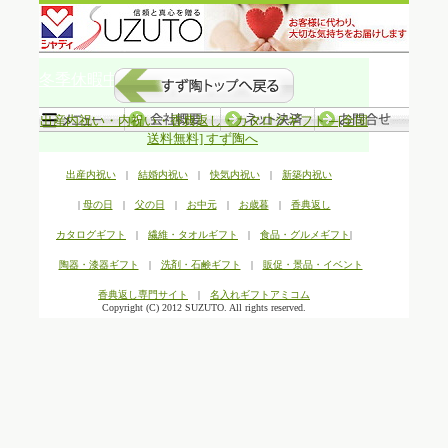
冬季休暇中の発送について
出産内祝い・内祝い・香典返し・カタログギフト ─[全国
送料無料] すず陶へ
出産内祝い
|
結婚内祝い
|
快気内祝い
|
新築内祝い
|
母の日
|
父の日
|
お中元
|
お歳暮
|
香典返し
カタログギフト
|
繊維・タオルギフト
|
食品・グルメギフト
|
陶器・漆器ギフト
|
洗剤・石鹸ギフト
|
販促・景品・イベント
香典返し専門サイト
|
名入れギフトアミコム
Copyright (C) 2012 SUZUTO. All rights reserved.