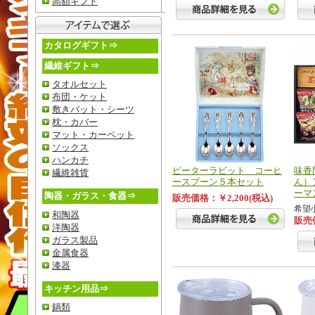
高額ギフト
カタログギフト⇒
繊維ギフト⇒
タオルセット
布団・ケット
敷きバット・シーツ
枕・カバー
マット・カーペット
ソックス
ハンカチ
ピーターラビット コーヒ
味香
繊維雑貨
ースプーン５本セット
ん）
ーマ
陶器・ガラス・食器⇒
販売価格：￥2,200(税込)
希望小
和陶器
販売価
洋陶器
ガラス製品
金属食器
漆器
キッチン用品⇒
鍋類