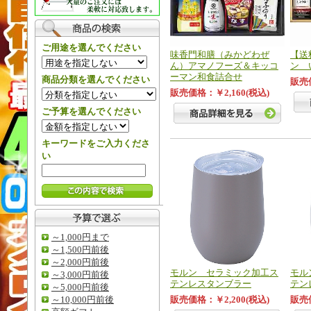
ご用途を選んでください
味香門和膳（みかどわぜ
【送
ん）アマノフーズ＆キッコ
ン 
ーマン和食詰合せ
商品分類を選んでください
販売価
販売価格：￥2,160(税込)
ご予算を選んでください
キーワードをご入力くださ
い
～1,000円まで
～1,500円前後
～2,000円前後
モルン セラミック加工ス
モル
～3,000円前後
テンレスタンブラー
テン
～5,000円前後
～10,000円前後
販売価格：￥2,200(税込)
販売価