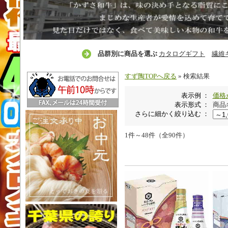
品群別に商品を選ぶ
カタログギフト
繊維
すず陶TOPへ戻る
» 検索結果
表示例 ：
価格
表示形式 ：
商品
さらに細かく絞り込む ：
1件～48件（全90件）