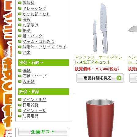
調味料
ドレッシング
かつお節・だし
海苔
お茶漬け
缶詰
麺・パスタ
ジャム・はちみつ
味噌汁・フリーズドライ
お米
マジクック オールステン
ヘン
レス包丁２本セット
ル 
洗剤・石鹸⇒
販売価格：￥3,300(税込)
販売価
洗剤
石鹸・ソープ
入浴剤
販促・景品
イベント用品
日用雑貨
イベント一括
防災用品