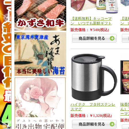
【送料無料】キッコーマ
【送
ン いつでも新鮮ギフト
ン 
販売価格：￥540(税込)
販売
ハイテク フタ付ステンレ
味香
スマグ
ん）
ーマ
販売価格：￥1,320(税込)
販売価