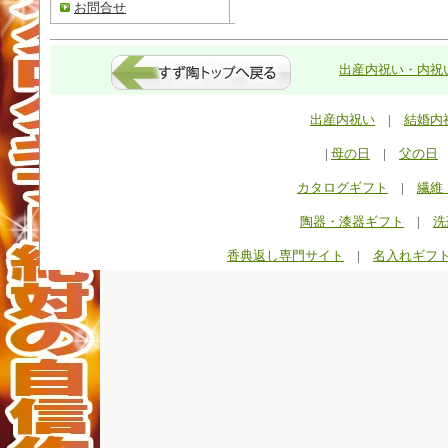
お問合せ
出産内祝い・内祝い
出産内祝い
|
結婚内
|
母の日
|
父の日
カタログギフト
|
繊維
陶器・漆器ギフト
|
洗
香典返し専門サイト
|
名入れギフ