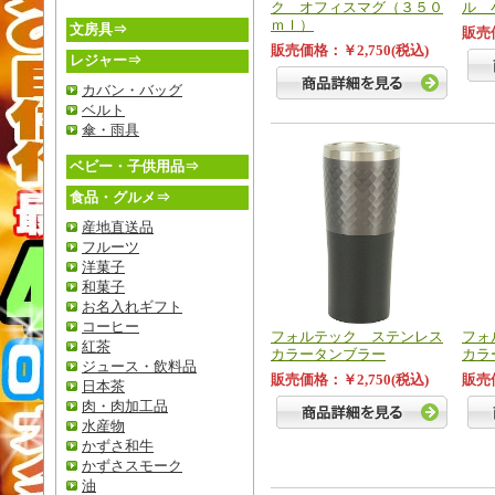
ク オフィスマグ（３５０
ル 
ｍｌ）
文房具⇒
販売価
販売価格：￥2,750(税込)
レジャー⇒
カバン・バッグ
ベルト
傘・雨具
ベビー・子供用品⇒
食品・グルメ⇒
産地直送品
フルーツ
洋菓子
和菓子
お名入れギフト
コーヒー
フォルテック ステンレス
フォ
紅茶
カラータンブラー
カラ
ジュース・飲料品
販売価格：￥2,750(税込)
販売価
日本茶
肉・肉加工品
水産物
かずさ和牛
かずさスモーク
油