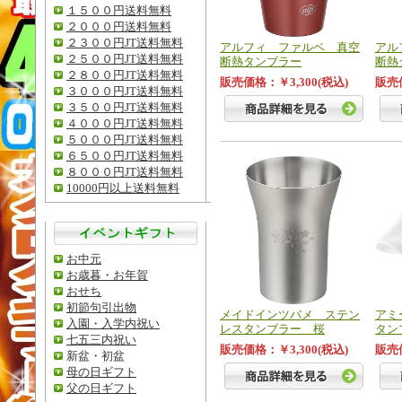
１５００円送料無料
２０００円送料無料
２３００円JT送料無料
アルフィ ファルベ 真空
アル
２５００円JT送料無料
断熱タンブラー
断熱
２８００円JT送料無料
販売価格：￥3,300(税込)
販売価
３０００円JT送料無料
３５００円JT送料無料
４０００円JT送料無料
５０００円JT送料無料
６５００円JT送料無料
８０００円JT送料無料
10000円以上送料無料
お中元
お歳暮・お年賀
おせち
初節句引出物
メイドインツバメ ステン
アミ
入園・入学内祝い
レスタンブラー 桜
タン
七五三内祝い
販売価格：￥3,300(税込)
販売価
新盆・初盆
母の日ギフト
父の日ギフト