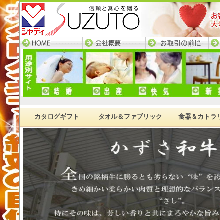
HOME─すず陶トップ
会社概要
お取引の前に
ネ
ページ
カタログギフト
タオル＆ファブリック
食器＆カトラ