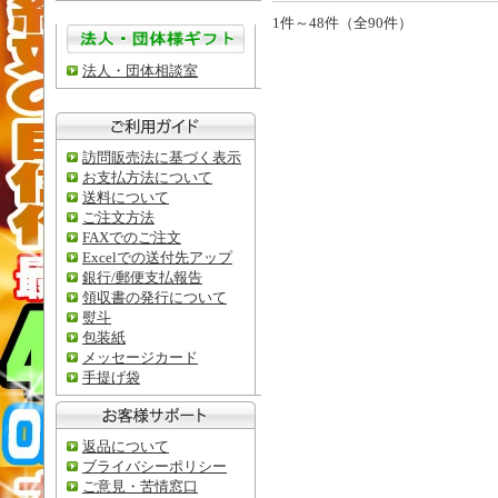
1件～48件（全90件）
法人・団体相談室
訪問販売法に基づく表示
お支払方法について
送料について
ご注文方法
FAXでのご注文
Excelでの送付先アップ
銀行/郵便支払報告
領収書の発行について
熨斗
包装紙
メッセージカード
手提げ袋
返品について
ブライバシーポリシー
ご意見・苦情窓口