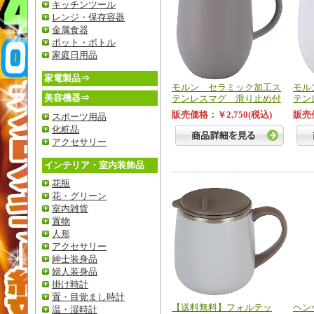
キッチンツール
レンジ・保存容器
金属食器
ポット・ボトル
家庭日用品
家電製品⇒
モルン セラミック加工ス
モル
美容機器⇒
テンレスマグ 滑り止め付
テン
販売価格：￥2,750(税込)
販売価
スポーツ用品
化粧品
アクセサリー
インテリア・室内装飾品
花瓶
花・グリーン
室内雑貨
置物
人形
アクセサリー
紳士装身品
婦人装身品
掛け時計
置・目覚まし時計
【送料無料】フォルテッ
ヘン
温・湿時計