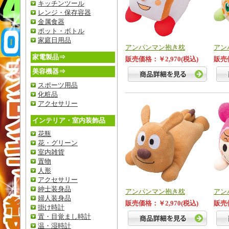
キッチンツール
レンジ・保存容器
金属食器
ポット・ボトル
家庭日用品
アンパンマン抱き枕
アン
家電製品⇒
販売価格：￥2,970(税込)
販売価
美容機器⇒
スポーツ用品
化粧品
アクセサリー
インテリア・室内装飾品
花瓶
花・グリーン
室内雑貨
置物
人形
アクセサリー
紳士装身品
アンパンマン抱き枕
アン
婦人装身品
販売価格：￥2,970(税込)
販売価
掛け時計
置・目覚まし時計
温・湿時計