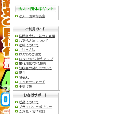
法人・団体相談室
訪問販売法に基づく表示
お支払方法について
送料について
ご注文方法
FAXでのご注文
Excelでの送付先アップ
銀行/郵便支払報告
領収書の発行について
熨斗
包装紙
メッセージカード
手提げ袋
返品について
ブライバシーポリシー
ご意見・苦情窓口