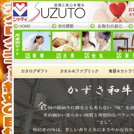
HOME─すず陶トップ
会社概要
お取引の前に
ネ
ページ
カタログギフト
タオル＆ファブリック
食器＆カトラ