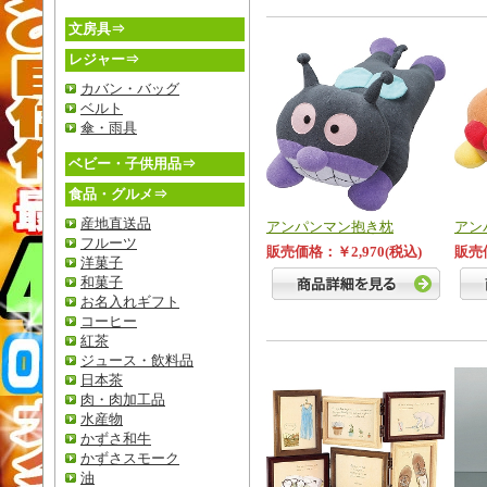
文房具⇒
レジャー⇒
カバン・バッグ
ベルト
傘・雨具
ベビー・子供用品⇒
食品・グルメ⇒
産地直送品
アンパンマン抱き枕
アン
フルーツ
販売価格：￥2,970(税込)
販売価
洋菓子
和菓子
お名入れギフト
コーヒー
紅茶
ジュース・飲料品
日本茶
肉・肉加工品
水産物
かずさ和牛
かずさスモーク
油