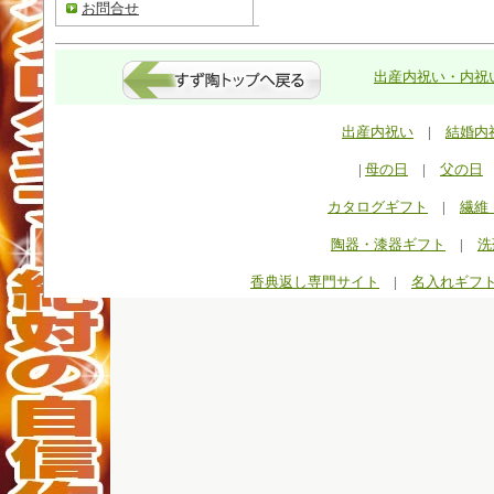
お問合せ
出産内祝い・内祝い
出産内祝い
|
結婚内
|
母の日
|
父の日
カタログギフト
|
繊維
陶器・漆器ギフト
|
洗
香典返し専門サイト
|
名入れギフ