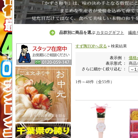
品群別に商品を選ぶ
カタログギフト
繊維
すず陶TOPへ戻る
» 検索結果
表示例 ：
価格
表示形式 ：
商品
さらに細かく絞り込む ：
1件～48件（全55件）