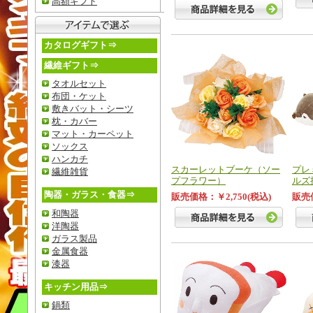
高額ギフト
カタログギフト⇒
繊維ギフト⇒
タオルセット
布団・ケット
敷きバット・シーツ
枕・カバー
マット・カーペット
ソックス
ハンカチ
スカーレットブーケ（ソー
プレ
繊維雑貨
プフラワー）
ルズ
陶器・ガラス・食器⇒
販売価格：￥2,750(税込)
販売価
和陶器
洋陶器
ガラス製品
金属食器
漆器
キッチン用品⇒
鍋類