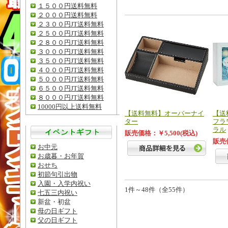
１５００円送料無料
２０００円送料無料
２３００円JT送料無料
２５００円JT送料無料
２８００円JT送料無料
３０００円JT送料無料
３５００円JT送料無料
４０００円JT送料無料
５０００円JT送料無料
６５００円JT送料無料
８０００円JT送料無料
10000円以上送料無料
【送料無料】オーバーナイ
【送
ター
フラ
ラル
販売価格：￥5,500(税込)
販売価
お中元
お歳暮・お年賀
おせち
初節句引出物
入園・入学内祝い
1件～48件（全55件）
七五三内祝い
新盆・初盆
母の日ギフト
父の日ギフト