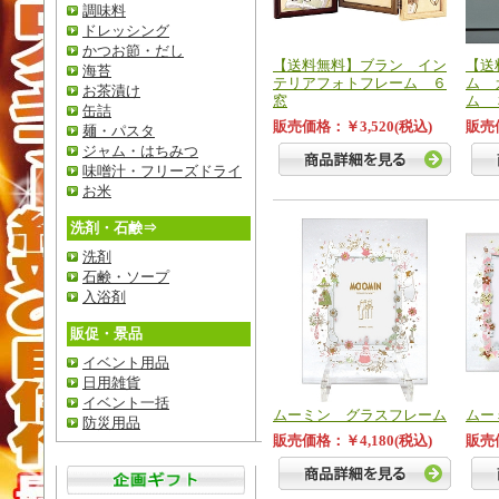
調味料
ドレッシング
かつお節・だし
【送料無料】ブラン イン
【送
海苔
テリアフォトフレーム ６
ム 
お茶漬け
窓
ム 
缶詰
販売価格：￥3,520(税込)
販売価
麺・パスタ
ジャム・はちみつ
味噌汁・フリーズドライ
お米
洗剤・石鹸⇒
洗剤
石鹸・ソープ
入浴剤
販促・景品
イベント用品
日用雑貨
イベント一括
ムーミン グラスフレーム
ムー
防災用品
販売価格：￥4,180(税込)
販売価