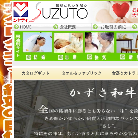
HOME─すず陶トップ
会社概要
お取引の前に
ネ
ページ
カタログギフト
タオル＆ファブリック
食器＆カトラ