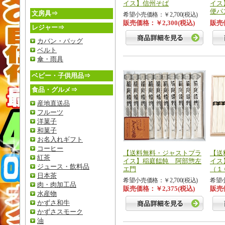
イス】信州そば
イス
便パ
文房具⇒
希望小売価格：￥2,700(税込)
販売価格：￥2,300(税込)
販売価
レジャー⇒
カバン・バッグ
ベルト
傘・雨具
ベビー・子供用品⇒
食品・グルメ⇒
産地直送品
フルーツ
洋菓子
和菓子
お名入れギフト
コーヒー
【送料無料・ジャストプラ
【送
紅茶
イス】稲庭饂飩 阿部惣左
イス
ジュース・飲料品
エ門
（１
日本茶
希望小売価格：￥2,700(税込)
希望小
肉・肉加工品
販売価格：￥2,375(税込)
販売価
水産物
かずさ和牛
かずさスモーク
油