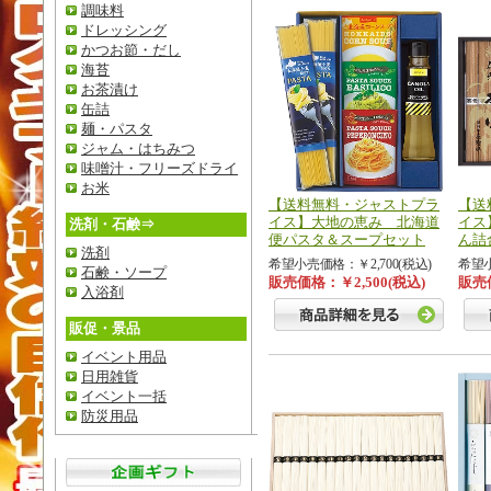
調味料
ドレッシング
かつお節・だし
海苔
お茶漬け
缶詰
麺・パスタ
ジャム・はちみつ
味噌汁・フリーズドライ
お米
【送料無料・ジャストプラ
【送
イス】大地の恵み 北海道
イス
洗剤・石鹸⇒
便パスタ＆スープセット
ん詰
洗剤
希望小売価格：￥2,700(税込)
希望小
石鹸・ソープ
販売価格：￥2,500(税込)
販売価
入浴剤
販促・景品
イベント用品
日用雑貨
イベント一括
防災用品