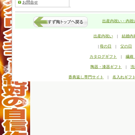
お問合せ
出産内祝い・内祝い
出産内祝い
|
結婚内
|
母の日
|
父の日
カタログギフト
|
繊維
陶器・漆器ギフト
|
洗
香典返し専門サイト
|
名入れギフ