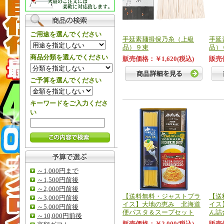
ご用途を選んでください
手延素麺揖保乃糸（上級
手延
品）９束
品）
商品分類を選んでください
販売価格：￥1,620(税込)
販売価
ご予算を選んでください
キーワードをご入力くださ
い
～1,000円まで
～1,500円前後
～2,000円前後
【送料無料・ジャストプラ
【送
～3,000円前後
イス】大地の恵み 北海道
イス
～5,000円前後
便パスタ＆スープセット
ん詰
～10,000円前後
販売価格：￥2,000(税込)
販売価