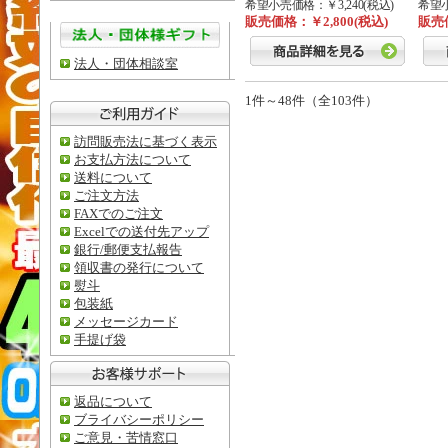
希望小売価格：￥3,240(税込)
希望小
販売価格：￥2,800(税込)
販売価
法人・団体相談室
1件～48件（全103件）
訪問販売法に基づく表示
お支払方法について
送料について
ご注文方法
FAXでのご注文
Excelでの送付先アップ
銀行/郵便支払報告
領収書の発行について
熨斗
包装紙
メッセージカード
手提げ袋
返品について
ブライバシーポリシー
ご意見・苦情窓口