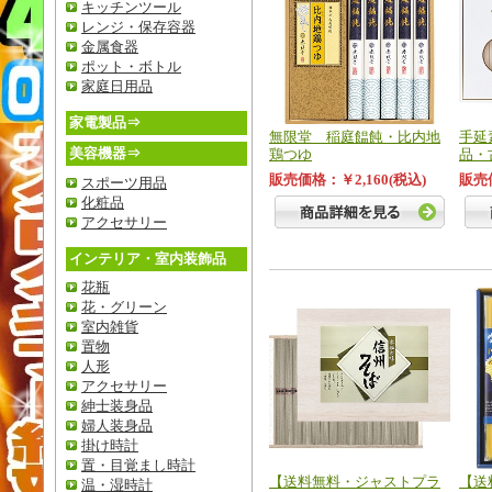
キッチンツール
レンジ・保存容器
金属食器
ポット・ボトル
家庭日用品
家電製品⇒
無限堂 稲庭饂飩・比内地
手延
美容機器⇒
鶏つゆ
品・
販売価格：￥2,160(税込)
販売価
スポーツ用品
化粧品
アクセサリー
インテリア・室内装飾品
花瓶
花・グリーン
室内雑貨
置物
人形
アクセサリー
紳士装身品
婦人装身品
掛け時計
置・目覚まし時計
【送料無料・ジャストプラ
【送
温・湿時計