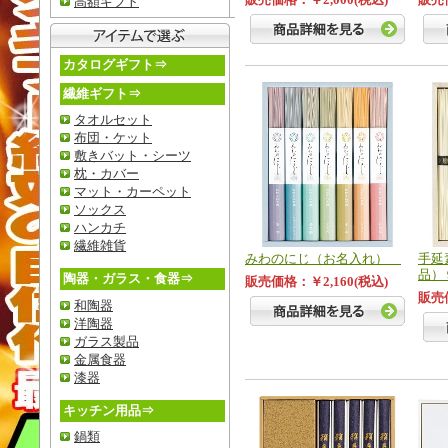
高額ギフト
カタログギフト⇒
繊維ギフト⇒
タオルセット
布団・ケット
敷きバット・シーツ
枕・カバー
マット・カーペット
ソックス
ハンカチ
繊維雑貨
みわのにじ（お名入れ）
手延
品）
陶器・ガラス・食器⇒
販売価格：￥2,160(税込)
販売価
和陶器
洋陶器
ガラス製品
金属食器
漆器
キッチン用品⇒
鍋類