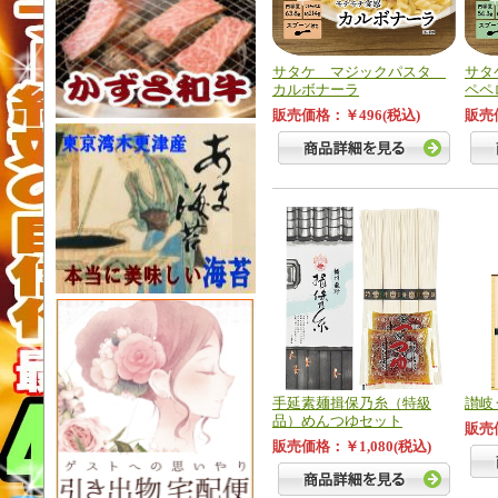
サタケ マジックパスタ
サタ
カルボナーラ
ペペ
販売価格：￥496(税込)
販売
手延素麺揖保乃糸（特級
讃岐
品）めんつゆセット
販売価
販売価格：￥1,080(税込)