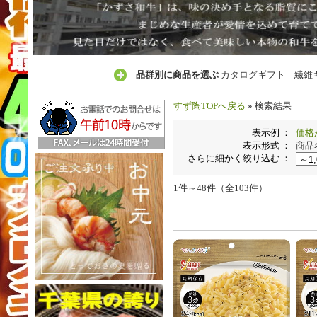
品群別に商品を選ぶ
カタログギフト
繊維
すず陶TOPへ戻る
» 検索結果
表示例 ：
価格
表示形式 ：
商品
さらに細かく絞り込む ：
1件～48件（全103件）