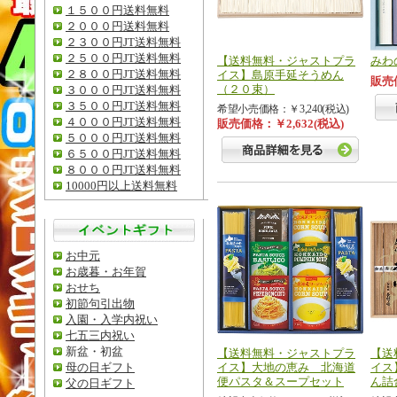
１５００円送料無料
２０００円送料無料
２３００円JT送料無料
２５００円JT送料無料
【送料無料・ジャストプラ
みわ
２８００円JT送料無料
イス】島原手延そうめん
販売価
（２０束）
３０００円JT送料無料
３５００円JT送料無料
希望小売価格：￥3,240(税込)
４０００円JT送料無料
販売価格：￥2,632(税込)
５０００円JT送料無料
６５００円JT送料無料
８０００円JT送料無料
10000円以上送料無料
お中元
お歳暮・お年賀
おせち
初節句引出物
入園・入学内祝い
七五三内祝い
新盆・初盆
【送料無料・ジャストプラ
【送
母の日ギフト
イス】大地の恵み 北海道
イス
便パスタ＆スープセット
ん詰
父の日ギフト