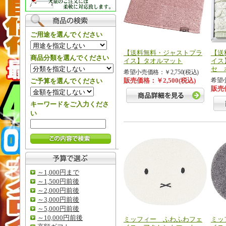
ご用途を選んでください
【送料無料・ジャストプラ
【送
商品分類を選んでください
イス】タオルマット
イス
セ 
希望小売価格：￥2,750(税込)
販売価格：￥2,500(税込)
希望小
ご予算を選んでください
販売価
キーワードをご入力くださ
い
～1,000円まで
～1,500円前後
～2,000円前後
～3,000円前後
～5,000円前後
～10,000円前後
ミッフィー ふわふわフェ
ミッ