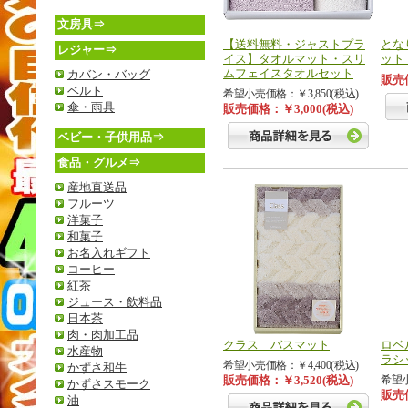
文房具⇒
【送料無料・ジャストプラ
とな
レジャー⇒
イス】タオルマット・スリ
ット
ムフェイスタオルセット
カバン・バッグ
販売価
ベルト
希望小売価格：￥3,850(税込)
傘・雨具
販売価格：￥3,000(税込)
ベビー・子供用品⇒
食品・グルメ⇒
産地直送品
フルーツ
洋菓子
和菓子
お名入れギフト
コーヒー
紅茶
ジュース・飲料品
日本茶
肉・肉加工品
クラス バスマット
ロベ
水産物
ラシ
希望小売価格：￥4,400(税込)
かずさ和牛
販売価格：￥3,520(税込)
希望小
かずさスモーク
販売価
油