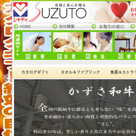
HOME─すず陶トップ
会社概要
お取引の前に
ネ
ページ
カタログギフト
タオル＆ファブリック
食器＆カトラ