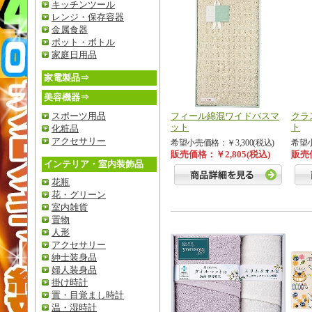
キッチンツール
レンジ・保存容器
金属食器
ポット・ボトル
家庭日用品
家電製品⇒
美容機器⇒
スポーツ用品
フィール綿混ワイドバスマ
クラ
ット
ト
化粧品
アクセサリー
希望小売価格：￥3,300(税込)
希望小
販売価格：￥2,805(税込)
販売価
インテリア・室内装飾品
花瓶
花・グリーン
室内雑貨
置物
人形
アクセサリー
紳士装身品
婦人装身品
掛け時計
置・目覚まし時計
温・湿時計