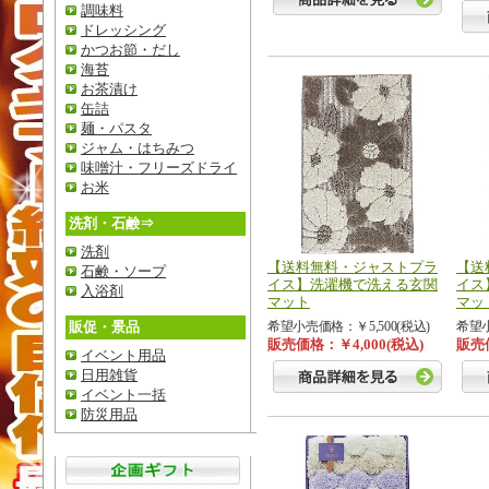
調味料
ドレッシング
かつお節・だし
海苔
お茶漬け
缶詰
麺・パスタ
ジャム・はちみつ
味噌汁・フリーズドライ
お米
洗剤・石鹸⇒
洗剤
【送料無料・ジャストプラ
【送
石鹸・ソープ
イス】洗濯機で洗える玄関
イス
入浴剤
マット
マッ
販促・景品
希望小売価格：￥5,500(税込)
希望小
販売価格：￥4,000(税込)
販売価
イベント用品
日用雑貨
イベント一括
防災用品