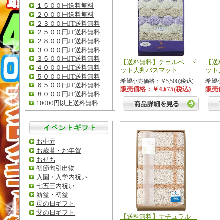
１５００円送料無料
２０００円送料無料
２３００円JT送料無料
２５００円JT送料無料
２８００円JT送料無料
３０００円JT送料無料
３５００円JT送料無料
【送料無料】チェルベ ド
【送
４０００円JT送料無料
ット大判バスマット
ット
５０００円JT送料無料
希望小売価格：￥5,500(税込)
希望小
６５００円JT送料無料
販売価格：￥4,675(税込)
販売価
８０００円JT送料無料
10000円以上送料無料
お中元
お歳暮・お年賀
おせち
初節句引出物
入園・入学内祝い
七五三内祝い
新盆・初盆
母の日ギフト
父の日ギフト
【送料無料】ナチュラル