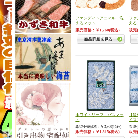
ファンディトアニマル 洗
ファ
えるマット
える
販売価格：￥1,760(税込)
販売価
ホワイトリーフ バスマッ
【送
ト
イス
希望小売価格：￥3,300(税込)
希望小
販売価格：￥1,815(税込)
販売価