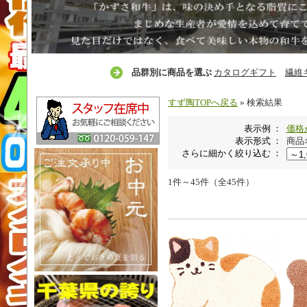
品群別に商品を選ぶ
カタログギフト
繊維
すず陶TOPへ戻る
» 検索結果
表示例 ：
価格
表示形式 ：
商品
さらに細かく絞り込む ：
1件～45件（全45件）