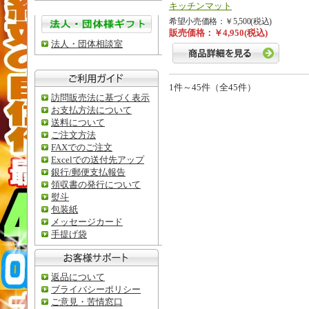
キッチンマット
希望小売価格：￥5,500(税込)
販売価格：￥4,950(税込)
法人・団体相談室
1件～45件（全45件）
訪問販売法に基づく表示
お支払方法について
送料について
ご注文方法
FAXでのご注文
Excelでの送付先アップ
銀行/郵便支払報告
領収書の発行について
熨斗
包装紙
メッセージカード
手提げ袋
返品について
ブライバシーポリシー
ご意見・苦情窓口