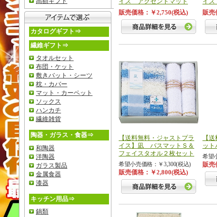
高額ギフト
イス アクセントマット
イス
販売価格：￥2,750(税込)
販売価
カタログギフト⇒
繊維ギフト⇒
タオルセット
布団・ケット
敷きバット・シーツ
枕・カバー
マット・カーペット
ソックス
ハンカチ
繊維雑貨
陶器・ガラス・食器⇒
【送料無料・ジャストプラ
【送
イス】凪 バスマットＳ＆
ット
和陶器
フェイスタオル２枚セット
洋陶器
希望小
希望小売価格：￥3,300(税込)
販売価
ガラス製品
販売価格：￥2,800(税込)
金属食器
漆器
キッチン用品⇒
鍋類