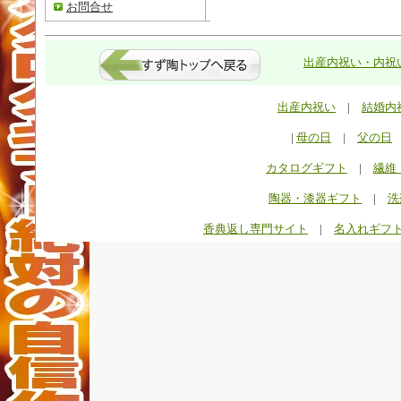
お問合せ
出産内祝い・内祝い
出産内祝い
|
結婚内
|
母の日
|
父の日
カタログギフト
|
繊維
陶器・漆器ギフト
|
洗
香典返し専門サイト
|
名入れギフ