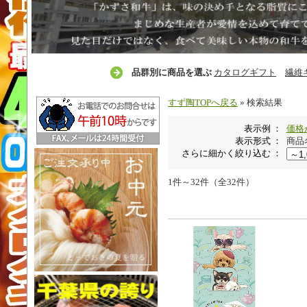
品群別に商品を選ぶ
カタログギフト
繊維
すず陶TOPへ戻る
» 検索結果
表示例 ：
価格
表示形式 ：
商品
さらに細かく絞り込む ：
1件～32件（全32件）