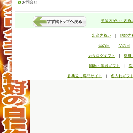
お問合せ
出産内祝い・内祝い
出産内祝い
|
結婚内
|
母の日
|
父の日
カタログギフト
|
繊維
陶器・漆器ギフト
|
洗
香典返し専門サイト
|
名入れギフ