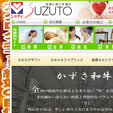
HOME─すず陶トップ
会社概要
お取引の前に
ネ
ページ
カタログギフト
タオル＆ファブリック
食器＆カトラ