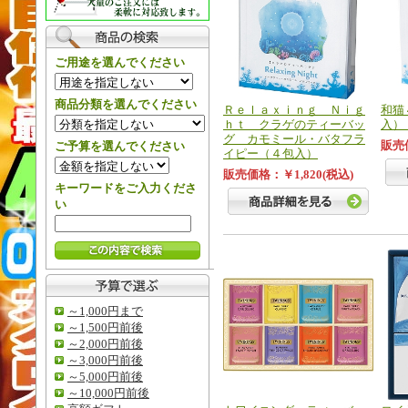
ご用途を選んでください
商品分類を選んでください
Ｒｅｌａｘｉｎｇ Ｎｉｇ
和猫
ｈｔ クラゲのティーバッ
入
グ カモミール・バタフラ
販売価
ご予算を選んでください
イピー（４包入）
販売価格：￥1,820(税込)
キーワードをご入力くださ
い
～1,000円まで
～1,500円前後
～2,000円前後
～3,000円前後
～5,000円前後
～10,000円前後