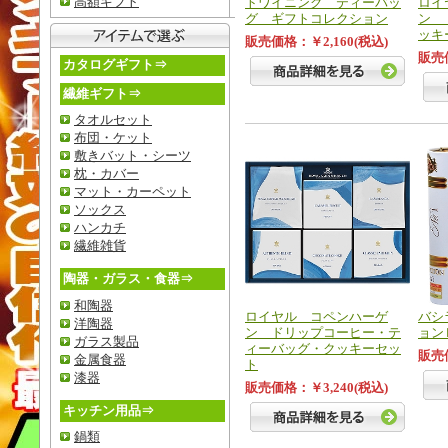
高額ギフト
トワイニング ティーバッ
ロイ
グ ギフトコレクション
ン 
ッキ
販売価格：￥2,160(税込)
販売価
カタログギフト⇒
繊維ギフト⇒
タオルセット
布団・ケット
敷きバット・シーツ
枕・カバー
マット・カーペット
ソックス
ハンカチ
繊維雑貨
陶器・ガラス・食器⇒
和陶器
ロイヤル コペンハーゲ
バシ
洋陶器
ン ドリップコーヒー・テ
ョン
ガラス製品
ィーバッグ・クッキーセッ
販売価
金属食器
ト
漆器
販売価格：￥3,240(税込)
キッチン用品⇒
鍋類