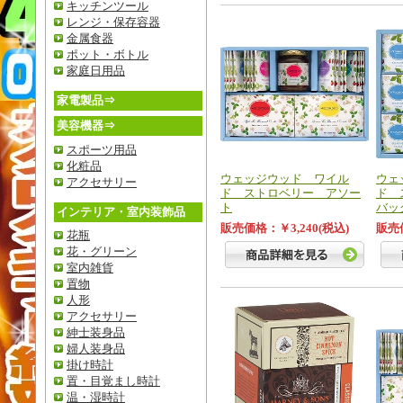
キッチンツール
レンジ・保存容器
金属食器
ポット・ボトル
家庭日用品
家電製品⇒
美容機器⇒
スポーツ用品
化粧品
ウェッジウッド ワイル
ウェ
アクセサリー
ド ストロベリー アソー
ド 
ト
バッ
インテリア・室内装飾品
販売価格：￥3,240(税込)
販売価
花瓶
花・グリーン
室内雑貨
置物
人形
アクセサリー
紳士装身品
婦人装身品
掛け時計
置・目覚まし時計
温・湿時計