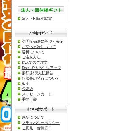
法人・団体相談室
訪問販売法に基づく表示
お支払方法について
送料について
ご注文方法
FAXでのご注文
Excelでの送付先アップ
銀行/郵便支払報告
領収書の発行について
熨斗
包装紙
メッセージカード
手提げ袋
返品について
ブライバシーポリシー
ご意見・苦情窓口