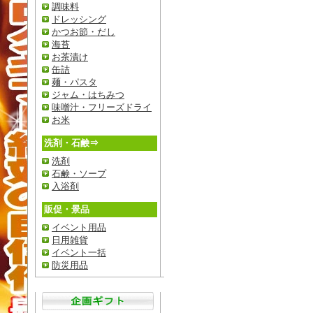
調味料
ドレッシング
かつお節・だし
海苔
お茶漬け
缶詰
麺・パスタ
ジャム・はちみつ
味噌汁・フリーズドライ
お米
洗剤・石鹸⇒
洗剤
石鹸・ソープ
入浴剤
販促・景品
イベント用品
日用雑貨
イベント一括
防災用品