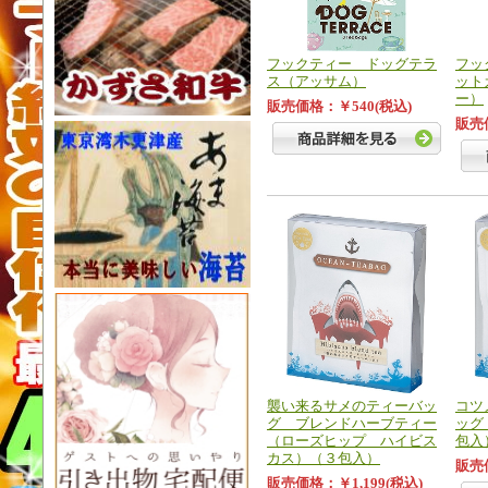
フックティー ドッグテラ
フッ
ス（アッサム）
ット
ー）
販売価格：￥540(税込)
販売
襲い来るサメのティーバッ
コツ
グ ブレンドハーブティー
ッグ
（ローズヒップ ハイビス
包入
カス）（３包入）
販売価
販売価格：￥1,199(税込)