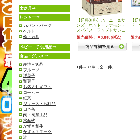
文房具⇒
レジャー⇒
【送料無料】ハーニー＆サ
【送
ンズ ホット・シナモン・
ド 
カバン・バッグ
スパイス ラップドサシェ
ー 
ベルト
傘・雨具
販売価格：￥3,888(税込)
販売価
ベビー・子供用品⇒
食品・グルメ⇒
産地直送品
1件～32件（全32件）
フルーツ
洋菓子
和菓子
お名入れギフト
コーヒー
紅茶
ジュース・飲料品
日本茶
肉・肉加工品
水産物
かずさ和牛
かずさスモーク
油