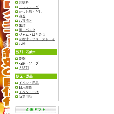
調味料
ドレッシング
かつお節・だし
海苔
お茶漬け
缶詰
麺・パスタ
ジャム・はちみつ
味噌汁・フリーズドライ
お米
洗剤・石鹸⇒
洗剤
石鹸・ソープ
入浴剤
販促・景品
イベント用品
日用雑貨
イベント一括
防災用品