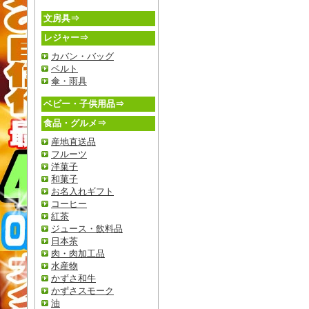
文房具⇒
レジャー⇒
カバン・バッグ
ベルト
傘・雨具
ベビー・子供用品⇒
食品・グルメ⇒
産地直送品
フルーツ
洋菓子
和菓子
お名入れギフト
コーヒー
紅茶
ジュース・飲料品
日本茶
肉・肉加工品
水産物
かずさ和牛
かずさスモーク
油