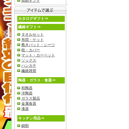
高額ギフト
カタログギフト⇒
繊維ギフト⇒
タオルセット
布団・ケット
敷きバット・シーツ
枕・カバー
マット・カーペット
ソックス
ハンカチ
繊維雑貨
陶器・ガラス・食器⇒
和陶器
洋陶器
ガラス製品
金属食器
漆器
キッチン用品⇒
鍋類