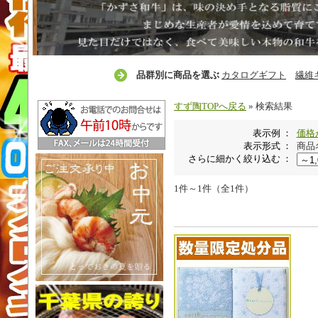
品群別に商品を選ぶ
カタログギフト
繊維
すず陶TOPへ戻る
» 検索結果
表示例 ：
価格
表示形式 ：
商品
さらに細かく絞り込む ：
1件～1件（全1件）