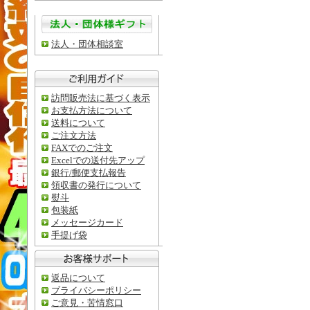
法人・団体相談室
訪問販売法に基づく表示
お支払方法について
送料について
ご注文方法
FAXでのご注文
Excelでの送付先アップ
銀行/郵便支払報告
領収書の発行について
熨斗
包装紙
メッセージカード
手提げ袋
返品について
ブライバシーポリシー
ご意見・苦情窓口