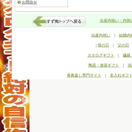
お問合せ
出産内祝い・内祝い
出産内祝い
|
結婚内
|
母の日
|
父の日
カタログギフト
|
繊維
陶器・漆器ギフト
|
洗
香典返し専門サイト
|
名入れギフ