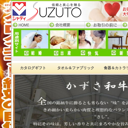
HOME─すず陶トップ
会社概要
お取引の前に
ネ
ページ
カタログギフト
タオル＆ファブリック
食器＆カトラ