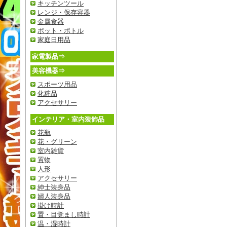
キッチンツール
レンジ・保存容器
金属食器
ポット・ボトル
家庭日用品
家電製品⇒
美容機器⇒
スポーツ用品
化粧品
アクセサリー
インテリア・室内装飾品
花瓶
花・グリーン
室内雑貨
置物
人形
アクセサリー
紳士装身品
婦人装身品
掛け時計
置・目覚まし時計
温・湿時計