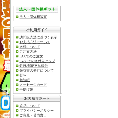
法人・団体相談室
訪問販売法に基づく表示
お支払方法について
送料について
ご注文方法
FAXでのご注文
Excelでの送付先アップ
銀行/郵便支払報告
領収書の発行について
熨斗
包装紙
メッセージカード
手提げ袋
返品について
ブライバシーポリシー
ご意見・苦情窓口