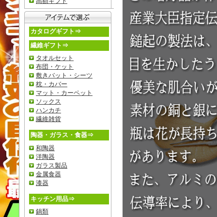
高額ギフト
カタログギフト⇒
繊維ギフト⇒
タオルセット
布団・ケット
敷きバット・シーツ
枕・カバー
マット・カーペット
ソックス
ハンカチ
繊維雑貨
陶器・ガラス・食器⇒
和陶器
洋陶器
ガラス製品
金属食器
漆器
キッチン用品⇒
鍋類