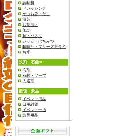
調味料
ドレッシング
かつお節・だし
海苔
お茶漬け
缶詰
麺・パスタ
ジャム・はちみつ
味噌汁・フリーズドライ
お米
洗剤・石鹸⇒
洗剤
石鹸・ソープ
入浴剤
販促・景品
イベント用品
日用雑貨
イベント一括
防災用品