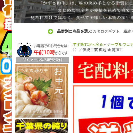
品群別に商品を選ぶ
カタログギフト
繊維
すず陶TOPへ戻る
»
テーブルウェ
1〉／伝統工芸 槌起 金属加工