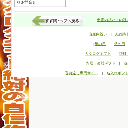
お問合せ
出産内祝い・内祝い
出産内祝い
|
結婚内
|
母の日
|
父の日
カタログギフト
|
繊維
陶器・漆器ギフト
|
洗
香典返し専門サイト
|
名入れギフ