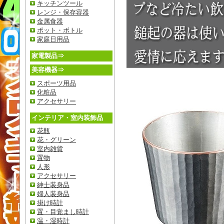
キッチンツール
レンジ・保存容器
金属食器
ポット・ボトル
家庭日用品
家電製品⇒
美容機器⇒
スポーツ用品
化粧品
アクセサリー
インテリア・室内装飾品
花瓶
花・グリーン
室内雑貨
置物
人形
アクセサリー
紳士装身品
婦人装身品
掛け時計
置・目覚まし時計
温・湿時計