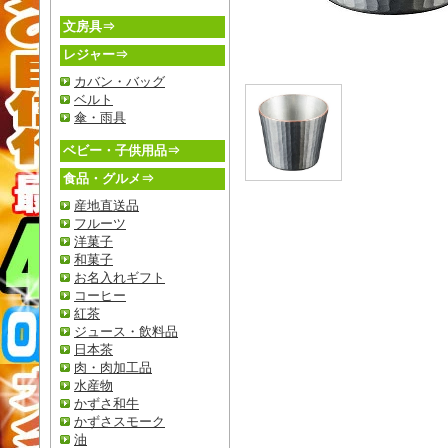
文房具⇒
レジャー⇒
カバン・バッグ
ベルト
傘・雨具
ベビー・子供用品⇒
食品・グルメ⇒
産地直送品
フルーツ
洋菓子
和菓子
お名入れギフト
コーヒー
紅茶
ジュース・飲料品
日本茶
肉・肉加工品
水産物
かずさ和牛
かずさスモーク
油