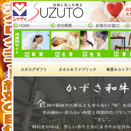
HOME─すず陶トップ
会社概要
お取引の前に
ネ
ページ
カタログギフト
タオル＆ファブリック
食器＆カトラ